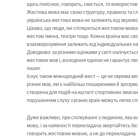
щось пояснює, говорить, сміється, то використову
Жестова мова має свою структуру, правила та слов
українська жестова мова не залежить від звукової
Цікаво, що люди, які спілкуються жестовою мово
жестові імена, театри тощо. Кожна країна має св
взаєморозуміння залежить від індивідуальних на
Довідково: за різними оцінками у світі налічується
жестових мов і, володіння однією не гарантує лег
інших.
Існує також міжнародний жест — це не окрема мова
різних мов, які є найбільш поширеними й зрозумі
створена для подій на кшталт спортивних змагань
порушенням слуху з різних країн можуть легко сп
Дуже важливо, при спілкуванні з людиною, яка 
мову, і за наявності перекладача звертайтесь б
говорить жестовою мовою, а не до перекладача.