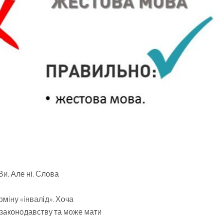
Ви. Але ні. Слова
рміну «інвалід». Хоча
є законодавству та може мати