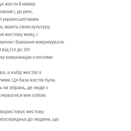
є жести й міміку.
ник і, до речі,
 української мови.
ю, мають свою культуру:
ою жестову мову, і
вичок і бажання комунікувати.
 від 150 до 300
ку комунікацію з носіями
, а набір жестів із
лими. Ця база жестів була
 чи зібрань, де люди з
ілкуватися між собою.
використовує жестову
езпосередньо до людини, що