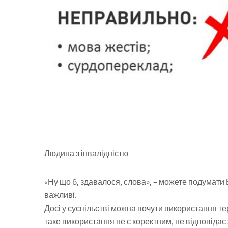
Людина з інвалідністю.
«Ну що б, здавалося, слова», – можете подумати 
важливі.
Досі у суспільстві можна почути використання те
таке використання не є коректним, не відповіда