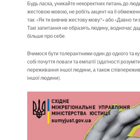
Будь ласка, уникайте некоректних питань до люд
жестовою мовою, не робіть акцент на її обмежен
так: «Як ти вивчив жестову мову?» або «Давно т
Такі запитання не образять людину, водночас дад
більше про себе.
Вчимося бути толерантними один до одного та к
собі почуття поваги та емпатії (здатності розуміти
переживання іншої людини, а також співпережива
іншої людини).