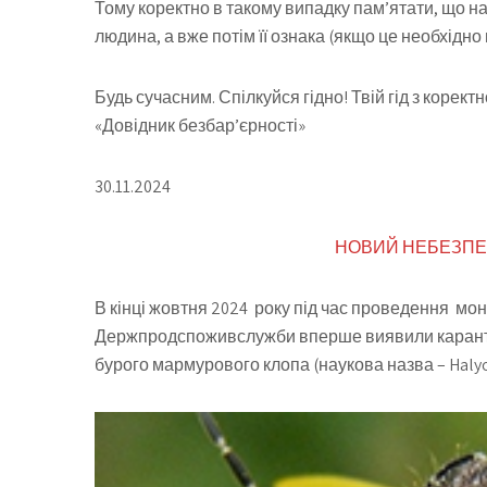
Тому коректно в такому випадку пам’ятати, що н
людина, а вже потім її ознака (якщо це необхідно 
Будь сучасним. Спілкуйся гідно! Твій гід з корект
«Довідник безбар’єрності»
30.11.2024
НОВИЙ НЕБЕЗПЕЧ
В кінці жовтня 2024 року під час проведення мон
Держпродспоживслужби вперше виявили карантинн
бурого мармурового клопа (наукова назва – Halyom