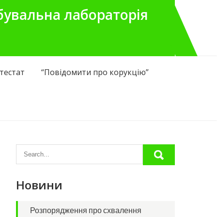
бувальна лабораторія
тестат
“Повідомити про корукцію”
Новини
Розпорядження про схвалення