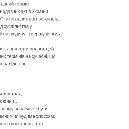
 даний термін.
нодавчих актів України
 та похідних від нього» (від
ід суспільства у
й на людину, в першу чергу, а
стання термінології, цей
их термінів на сучасні, що
 інвалідністю.
дитинства»,
к війни».
и цьому вона може бути
темним чи рудим волоссям,
ою досягнень і т. ін.