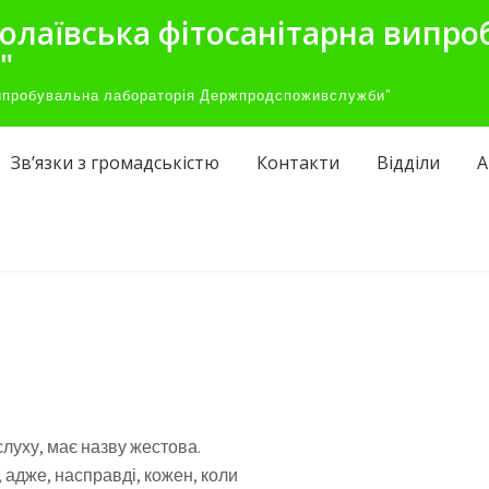
олаївська фітосанітарна випро
"
випробувальна лабораторія Держпродспоживслужби"
Зв’язки з громадськістю
Контакти
Відділи
А
луху, має назву жестова.
 адже, насправді, кожен, коли