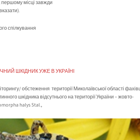
а першому місці завжди
вказати).
ного спілкування
НИЙ ШКІДНИК УЖЕ В УКРАЇНІ
іторингу/ обстеження території Миколаївської області фахів
ого шкідника відсутнього на території України – жовто-
orpha halys Stal.,