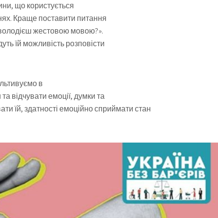
ини, що користується
нях. Краще поставити питання
и володієш жестовою мовою?».
уть їй можливість розповісти
ультивуємо в
 та відчувати емоції, думки та
ти їй, здатності емоційно сприймати стан