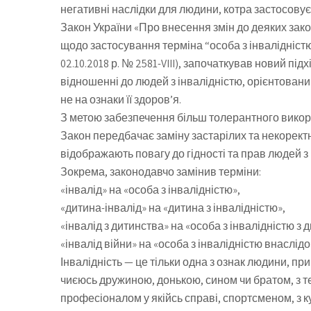
негативні наслідки для людини, котра застосовує
Закон України «Про внесення змін до деяких зако
щодо застосування терміна “особа з інвалідністю”
02.10.2018 р. № 2581-VIII), започаткував новий підх
відношенні до людей з інвалідністю, орієнтовани
не на ознаки її здоров’я.
З метою забезпечення більш толерантного викори
Закон передбачає заміну застарілих та некоректн
відображають повагу до гідності та прав людей з
Зокрема, законодавчо замінив терміни:
«інвалід» на «особа з інвалідністю»,
«дитина-інвалід» на «дитина з інвалідністю»,
«інвалід з дитинства» на «особа з інвалідністю з 
«інвалід війни» на «особа з інвалідністю внаслідо
Інвалідність — це тільки одна з ознак людини, пр
чиєюсь дружиною, донькою, сином чи братом, з 
професіоналом у якійсь справі, спортсменом, з куп