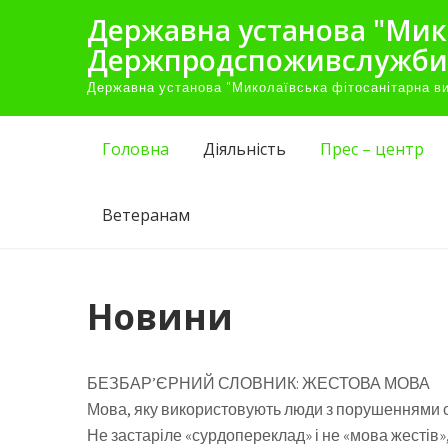
Skip
Державна установа "Мик
to
Держпродспоживслужби
content
Державна установа "Миколаївська фітосанітарна 
Головна
Діяльність
Прес – центр
Ветеранам
Новини
БЕЗБАР’ЄРНИЙ СЛОВНИК: ЖЕСТОВА МОВА
Мова, яку використовують люди з порушеннями с
Не застаріле «сурдопереклад» і не «мова жестів»,